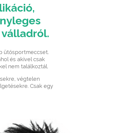
ikáció,
ényleges
 válladról.
b ütősportmeccset.
hol és akivel csak
kel nem találkoztál.
sekre, végtelen
getésekre. Csak egy