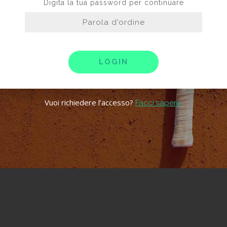
Digita la tua password per continuare
LOGIN
Vuoi richiedere l’accesso?
Facci sapere.